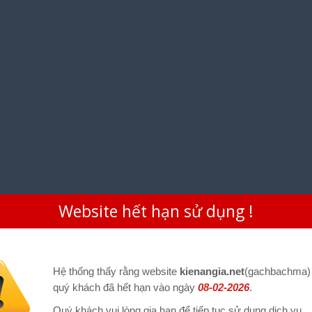
Website hết hạn sử dụng !
Hệ thống thấy rằng website
kienangia.net
(gachbachma)
quý khách đã hết hạn vào ngày
08-02-2026
.
Quý khách vui lòng gia hạn để tiếp tục sử dụng dịch vụ.