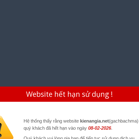
Website hết hạn sử dụng !
Hệ thống thấy rằng website
kienangia.net
(gachbachma)
quý khách đã hết hạn vào ngày
08-02-2026
.
Quý khách vui lòng gia hạn để tiếp tục sử dụng dịch vụ.